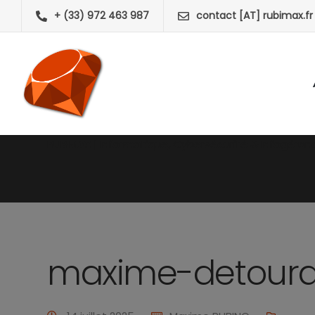
+ (33) 972 463 987
contact [AT] rubimax.fr
RUBIMAX | Informatique, Cybersécurité & Infogéranc
maxime-detour